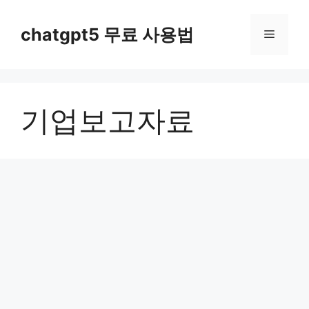
컨
텐
chatgpt5 무료 사용법
메
츠
로
뉴
건
너
기업보고자료
뛰
기