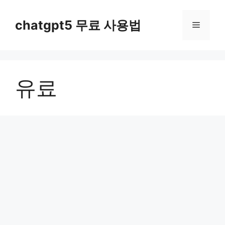
컨
텐
chatgpt5 무료 사용법
메
츠
로
뉴
건
너
유료
뛰
기