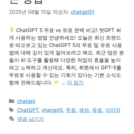
2025년 08월 15일
작성자:
chatgpt51
ChatGPT 5 무료 vs 유료 완벽 비교! 챗GPT 싸
게 사용하는 방법 안녕하세요! 오늘은 최신 트렌드
로 떠오르고 있는 ChatGPT 5의 무료 및 유료 사용
법에 대해 깊이 있게 알아보려고 해요. 최근 많은 분
들이 AI 도구를 활용해 다양한 작업의 효율을 높이
려고 노력하고 계신데요. 특히, 뤼튼에서 GPT-5를
무료로 사용할 수 있는 기회가 있다는 기쁜 소식도
함께 전해드립니다.
…
더 읽기
카
chatgpt
테
태
ChatGPT
,
chatgpt5
,
무료
,
생성
,
유료
,
이미지
고
그
댓글 남기기
리