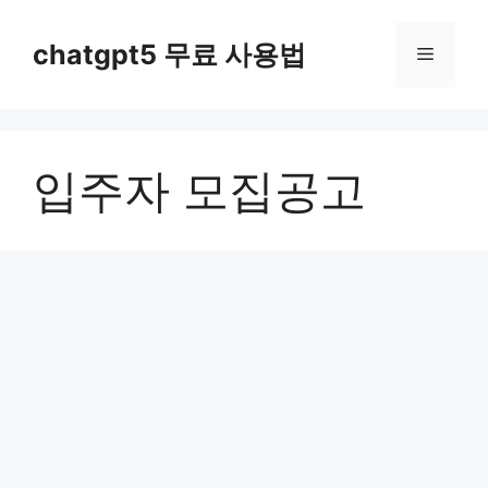
컨
텐
chatgpt5 무료 사용법
메
츠
로
뉴
건
너
입주자 모집공고
뛰
기