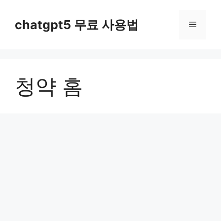
컨
텐
chatgpt5 무료 사용법
메
츠
로
뉴
건
너
청약 홈
뛰
기