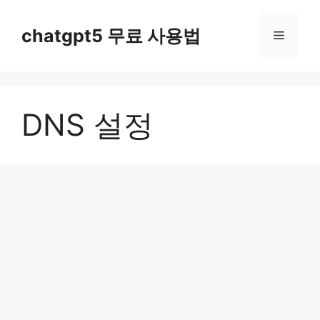
컨
텐
chatgpt5 무료 사용법
메
츠
로
뉴
건
너
DNS 설정
뛰
기