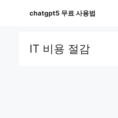
컨
텐
chatgpt5 무료 사용법
츠
로
건
너
뛰
IT 비용 절감
기