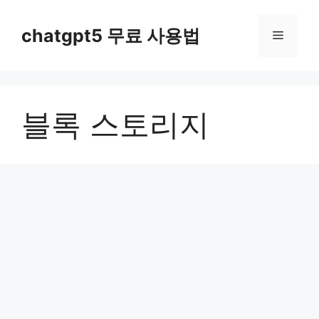
컨
텐
chatgpt5 무료 사용법
메
츠
로
뉴
건
너
블록 스토리지
뛰
기