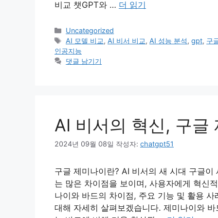
비교 챗GPT와 …
더 읽기
카
Uncategorized
테
태
AI 모델 비교
,
AI 비서 비교
,
AI 성능 분석
,
gpt
,
구글
고
그
인공지능
리
댓글 남기기
AI 비서의 혁신, 구
2024년 09월 08일
작성자:
chatgpt51
구글 제미나이란? AI 비서의 새 시대 구글이
는 많은 차이점을 보이며, 사용자에게 혁신적
나이와 바드의 차이점, 주요 기능 및 활용 
대해 자세히 살펴보겠습니다. 제미나이와 바