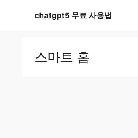
컨
텐
chatgpt5 무료 사용법
츠
로
건
너
뛰
스마트 홈
기