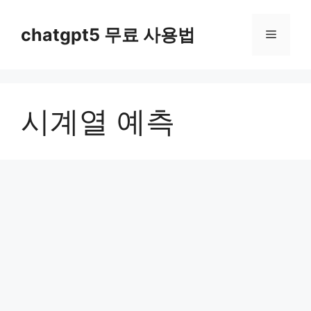
컨
텐
chatgpt5 무료 사용법
메
츠
로
뉴
건
너
시계열 예측
뛰
기