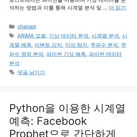
포스트에서는 파이썬을 사용하여 기상 데이터를 분
석하는 방법과 이를 통해 시계열 분석 및 …
더 읽기
카
chatgpt
테
태
ARIMA 모델
,
기상 데이터 분석
,
시계열 분석
,
시
고
그
계열 예측
,
이벤트 감지
,
이상 탐지
,
주파수 분석
,
주
리
파수 영역 분석
,
파이썬 기상 예측
,
파이썬 데이터
분석
댓글 남기기
Python을 이용한 시계열
예측: Facebook
Prophet으로 간단하게