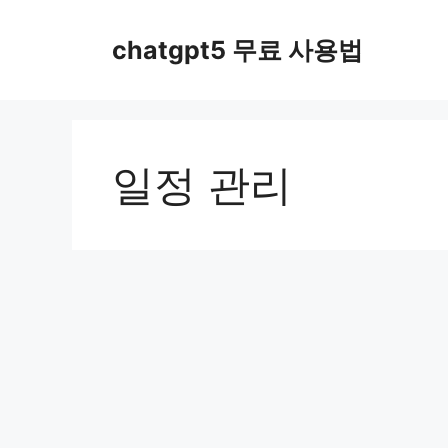
컨
텐
chatgpt5 무료 사용법
츠
로
건
너
뛰
일정 관리
기