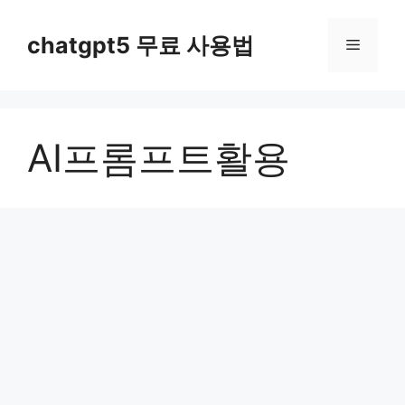
컨
텐
chatgpt5 무료 사용법
메
츠
로
뉴
건
너
AI프롬프트활용
뛰
기