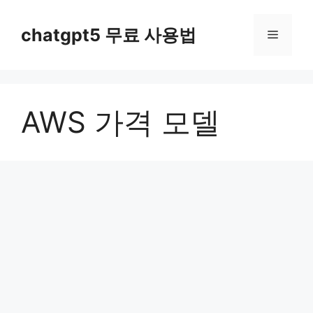
컨
텐
chatgpt5 무료 사용법
메
츠
로
뉴
건
너
AWS 가격 모델
뛰
기