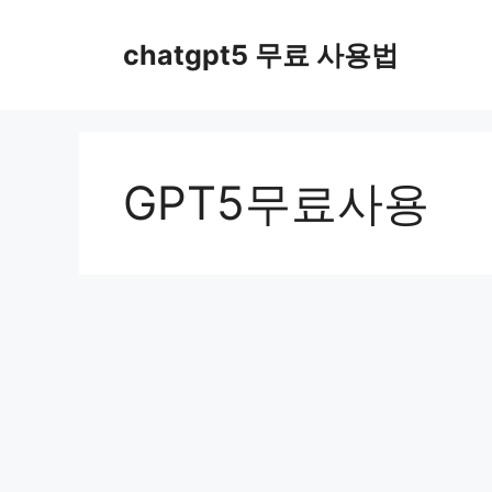
컨
텐
chatgpt5 무료 사용법
츠
로
건
너
뛰
GPT5무료사용
기