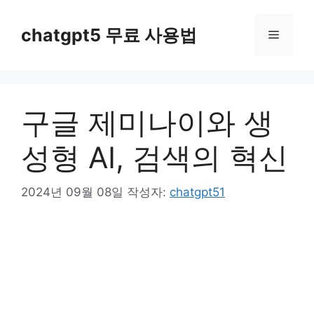
컨
텐
chatgpt5 무료 사용법
메
츠
로
뉴
건
너
구글 제미나이와 생
뛰
기
성형 AI, 검색의 혁신
2024년 09월 08일
작성자:
chatgpt51