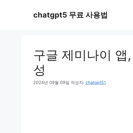
컨
텐
chatgpt5 무료 사용법
츠
로
건
너
뛰
구글 제미나이 앱,
기
성
2024년 09월 09일
작성자:
chatgpt51