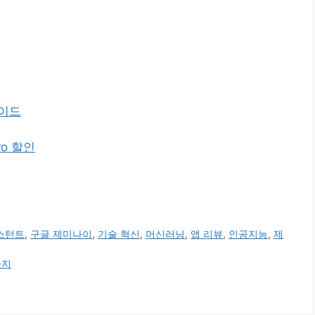
가이드
ro 할인
스턴트
,
구글 제미나이
,
기술 혁신
,
머신러닝
,
앱 리뷰
,
인공지능
,
제
까지