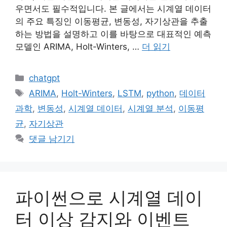
우면서도 필수적입니다. 본 글에서는 시계열 데이터
의 주요 특징인 이동평균, 변동성, 자기상관을 추출
하는 방법을 설명하고 이를 바탕으로 대표적인 예측
모델인 ARIMA, Holt-Winters, …
더 읽기
카
chatgpt
테
태
ARIMA
,
Holt-Winters
,
LSTM
,
python
,
데이터
고
그
과학
,
변동성
,
시계열 데이터
,
시계열 분석
,
이동평
리
균
,
자기상관
댓글 남기기
파이썬으로 시계열 데이
터 이상 감지와 이벤트