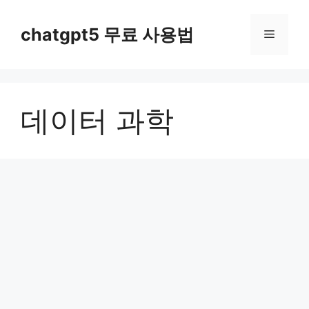
컨
텐
chatgpt5 무료 사용법
메
츠
로
뉴
건
너
데이터 과학
뛰
기