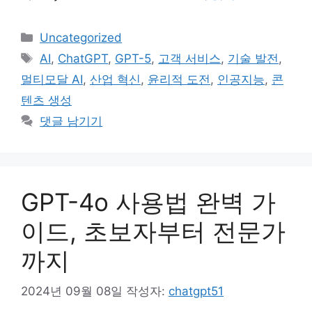
카
Uncategorized
테
태
AI
,
ChatGPT
,
GPT-5
,
고객 서비스
,
기술 발전
,
고
그
멀티모달 AI
,
산업 혁신
,
윤리적 도전
,
인공지능
,
콘
리
텐츠 생성
댓글 남기기
GPT-4o 사용법 완벽 가
이드, 초보자부터 전문가
까지
2024년 09월 08일
작성자:
chatgpt51