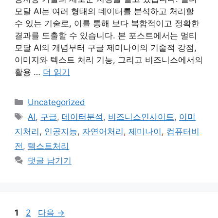
모달 AI는 여러 형태의 데이터를 분석하고 처리할
수 있는 기술로, 이를 통해 보다 복합적이고 정확한
결과를 도출할 수 있습니다. 본 포스트에서는 멀티
모달 AI의 개념부터 구글 제미나이의 기술적 강점,
이미지와 텍스트 처리 기능, 그리고 비즈니스에서의
활용 …
더 읽기
카
Uncategorized
테
태
AI
,
구글
,
데이터분석
,
비즈니스인사이트
,
이미
고
그
지처리
,
인공지능
,
자연어처리
,
제미나이
,
컴퓨터비
리
전
,
텍스트처리
댓글 남기기
페
페
1
2
다음
→