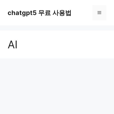
컨
텐
chatgpt5 무료 사용법
메
츠
로
뉴
건
너
AI
뛰
기