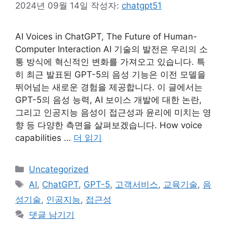
2024년 09월 14일
작성자:
chatgpt51
AI Voices in ChatGPT, The Future of Human-
Computer Interaction AI 기술의 발전은 우리의 소
통 방식에 혁신적인 변화를 가져오고 있습니다. 특
히 최근 발표된 GPT-5의 음성 기능은 이전 모델을
뛰어넘는 새로운 경험을 제공합니다. 이 글에서는
GPT-5의 음성 능력, AI 보이스 개발에 대한 논란,
그리고 인공지능 음성이 접근성과 윤리에 미치는 영
향 등 다양한 측면을 살펴보겠습니다. How voice
capabilities …
더 읽기
카
Uncategorized
테
태
AI
,
ChatGPT
,
GPT-5
,
고객서비스
,
교육기술
,
음
고
그
성기술
,
인공지능
,
접근성
리
댓글 남기기