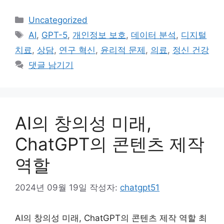
카
Uncategorized
테
태
AI
,
GPT-5
,
개인정보 보호
,
데이터 분석
,
디지털
고
그
치료
,
상담
,
연구 혁신
,
윤리적 문제
,
의료
,
정신 건강
리
댓글 남기기
AI의 창의성 미래,
ChatGPT의 콘텐츠 제작
역할
2024년 09월 19일
작성자:
chatgpt51
AI의 창의성 미래, ChatGPT의 콘텐츠 제작 역할 최