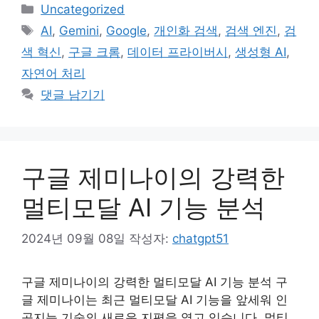
카
Uncategorized
테
태
AI
,
Gemini
,
Google
,
개인화 검색
,
검색 엔진
,
검
고
그
색 혁신
,
구글 크롬
,
데이터 프라이버시
,
생성형 AI
,
리
자연어 처리
댓글 남기기
구글 제미나이의 강력한
멀티모달 AI 기능 분석
2024년 09월 08일
작성자:
chatgpt51
구글 제미나이의 강력한 멀티모달 AI 기능 분석 구
글 제미나이는 최근 멀티모달 AI 기능을 앞세워 인
공지능 기술의 새로운 지평을 열고 있습니다. 멀티