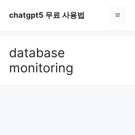
컨
텐
chatgpt5 무료 사용법
메
츠
로
뉴
건
너
database
뛰
기
monitoring